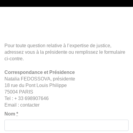
Pour toute question relative à l’expertise de justice,
adressez vous à la présidente ou remplissez le formulaire
ci-contre.
Correspondance et Présidence
Natalia FEDOSSOVA, présidente
18 rue du Pont Louis Philippe
75004 PARIS
Tel : + 33 698907646
Email :
contacter
Nom
*