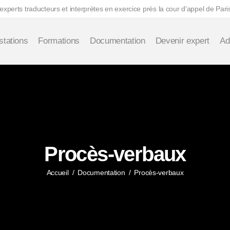
perts traducteurs et interprètes en exercice près la cour d'appel de Pari
stations
Formations
Documentation
Devenir expert
Ad
Procès-verbaux
Accueil
/
Documentation
/
Procès-verbaux