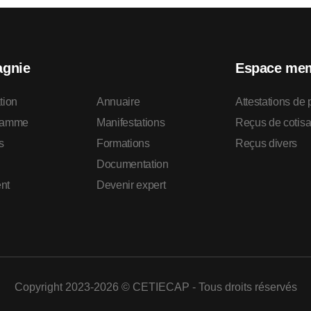
gnie
Espace me
tion
Annuaire
Attestations de
ramme
Manifestations
Reçus de cotisa
s
Formations
Reçus divers
Documentation
nt
Devenir expert
Copyright 2023-2026 © CETIECAP - Tous droits réservés