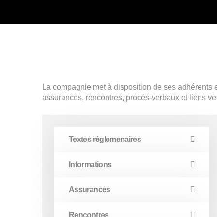
La compagnie met à disposition de ses adhérents et 
assurances, rencontres, procés-verbaux et liens vers
Textes règlemenaires
Informations
Assurances
Rencontres