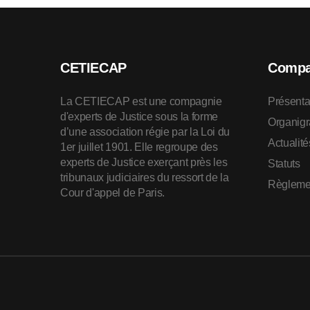
CETIECAP
Compa
La CETIECAP est une compagnie
Présenta
d'experts de Justice sous la forme
Organig
d’une association régie par la Loi du
Actualité
1er juillet 1901. Elle regroupe des
experts de Justice exerçant près les
Statuts
tribunaux judiciaires du ressort de la
Règleme
Cour d'appel de Paris.