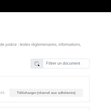
e justice : textes règlemenaires, informations,
Télécharger (réservé aux adhérents)
2025