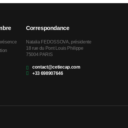
mbre
Correspondance
 présence
Natalia FEDOSSOVA, présidente
18 rue du Pont Louis Philippe
tion
75004 PARIS
contact@cetiecap.com
+33 698907646