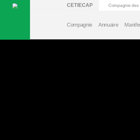
CETIECAP
Compagnie des ex
Compagnie
Annuaire
Manife