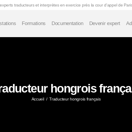
perts traducteurs et interprètes en exercice près la cour d'appel de Pari
stations
Formations
Documentation
Devenir expert
Ad
raducteur hongrois frança
Accueil
/
Traducteur hongrois français