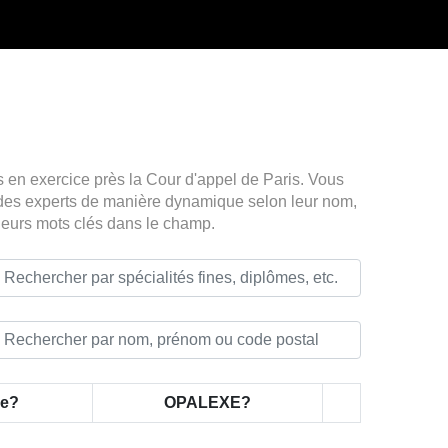
s en exercice près la Cour d'appel de Paris. Vous
te des experts de manière dynamique selon leur nom,
sieurs mots clés dans le champ.
le?
OPALEXE?