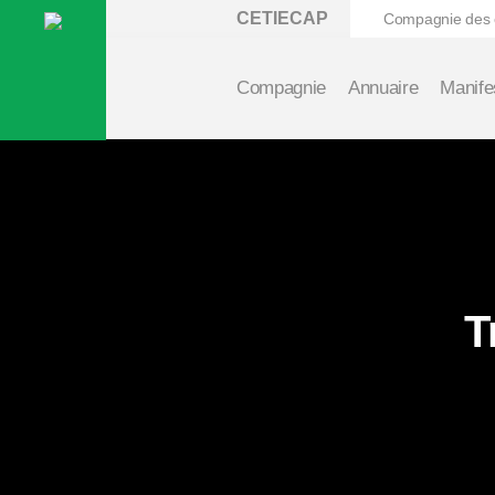
CETIECAP
Compagnie des ex
Compagnie
Annuaire
Manife
T