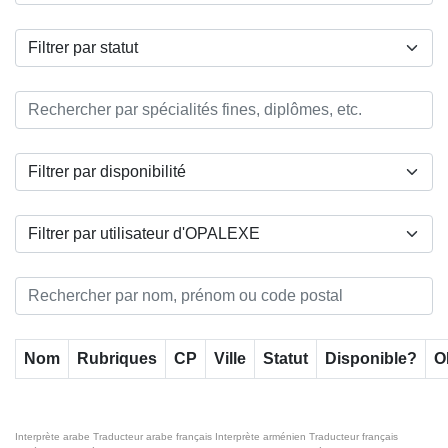
Nom
Rubriques
CP
Ville
Statut
Disponible?
O
Interprète arabe
Traducteur arabe français
Interprète arménien
Traducteur français