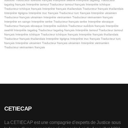
suédois
Traducteur suédois français
Interprète swahili
Interprète tagalog
Traducteur
tagalog français
Interprète tamoul
Traducteur tamoul français
Interprète tchèque
Traducteur tchèque français
Interprète français thaïlandais
Traducteur français thaïlandais
Interprète tigrigna
Interprète truc français
Traducteur turc français
Interprète ukrainien
Traducteur français ukrainien
Interprète vietnamien
Traducteur vietnamien français
Interprète en sango
Interprète serbe
Traducteur français serbe
Interprète slovaque
Traducteur français slovaque
Interprète suédois
Traducteur suédois français
Interprète
swahili
Interprète tagalog
Traducteur tagalog français
Interprète tamoul
Traducteur tamoul
français
Interprète tchèque
Traducteur tchèque français
Interprète français thaïlandais
Traducteur français thaïlandais
Interprète tigrigna
Interprète truc français
Traducteur turc
français
Interprète ukrainien
Traducteur français ukrainien
Interprète vietnamien
Traducteur vietnamien français
CETIECAP
La CETIECAP est une compagnie d'experts de Justice sous