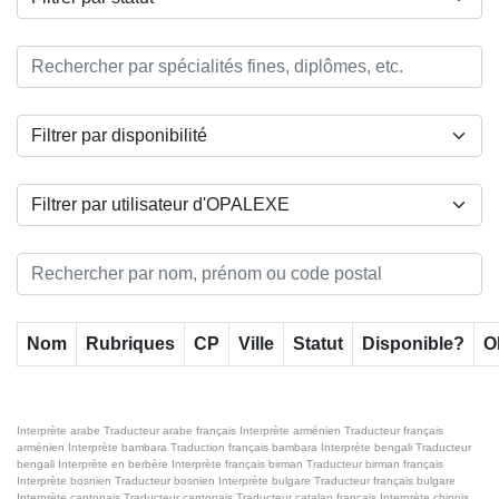
Nom
Rubriques
CP
Ville
Statut
Disponible?
O
Interprète arabe
Traducteur arabe français
Interprète arménien
Traducteur français
arménien
Interprète bambara
Traduction français bambara
Interprète bengali
Traducteur
bengali
Interprète en berbère
Interprète français birman
Traducteur birman français
Interprète bosnien
Traducteur bosnien
Interprète bulgare
Traducteur français bulgare
Interprète cantonais
Traducteur cantonais
Traducteur catalan français
Interprète chinois