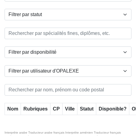
Nom
Rubriques
CP
Ville
Statut
Disponible?
O
Interprète arabe
Traducteur arabe français
Interprète arménien
Traducteur français